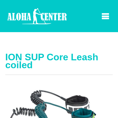
ION SUP Core Leash
coiled